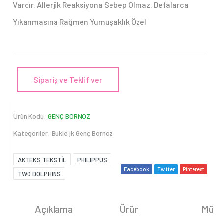
Vardır. Allerjik Reaksiyona Sebep Olmaz. Defalarca
Yıkanmasına Rağmen Yumuşaklık Özel
Sipariş ve Teklif ver
Ürün Kodu:
GENÇ BORNOZ
Kategoriler:
Bukle jk Genç Bornoz
AKTEKS TEKSTİL
PHILIPPUS
Facebook
Twitter
Pinterest
TWO DOLPHINS
Açıklama
Ürün
Müşt