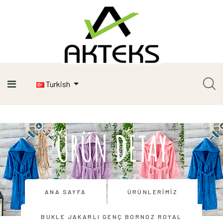
Turkish
ÜRÜN DETAY
ANA SAYFA
ÜRÜNLERIMIZ
BUKLE JAKARLI GENÇ BORNOZ ROYAL